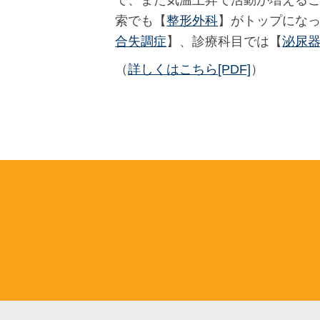
で、また気温上昇で活動が増える
索でも【
整形外科
】がトップにな
合失調症
】、診療科目では【
泌尿
（
詳しくはこちら[PDF]
）