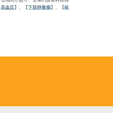
する傾向があり、全体の診療科目検
【
高血圧
】、【
下肢静脈瘤
】、【
統