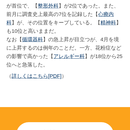
が首位で、【
整形外科
】が2位であった。また、
前月に調査史上最高の7位を記録した【
心療内
科
】が、その位置をキープしている。【
精神科
】
も10位と高いままだ。
なお【
循環器科
】の急上昇が目立つが、4月を境
に上昇するのは例年のことだ。一方、花粉症など
の影響で高かった【
アレルギー科
】が18位から25
位へと急落した。
（
詳しくはこちら[PDF]
）